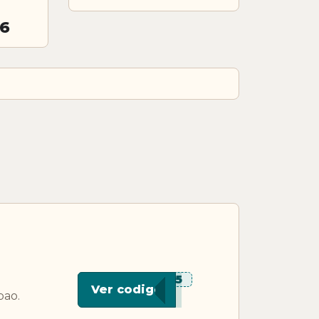
26
***D15
Ver codigo
pao.