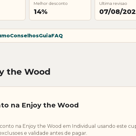
Melhor desconto
Ultima revisao
14%
07/08/20
umo
Conselhos
Guia
FAQ
oy the Wood
to na Enjoy the Wood
sconto na Enjoy the Wood em Individual usando este cu
exclusoes e validade antes de pagar.