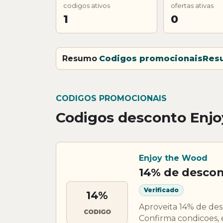
codigos ativos
ofertas ativas
1
0
Resumo
Codigos promocionais
Res
CODIGOS PROMOCIONAIS
Codigos desconto Enj
Enjoy the Wood
14% de descon
Verificado
14%
Aproveita 14% de de
CODIGO
Confirma condicoes, 