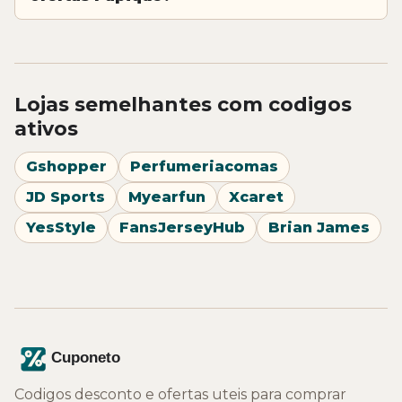
Lojas semelhantes com codigos
ativos
Gshopper
Perfumeriacomas
JD Sports
Myearfun
Xcaret
YesStyle
FansJerseyHub
Brian James
Codigos desconto e ofertas uteis para comprar