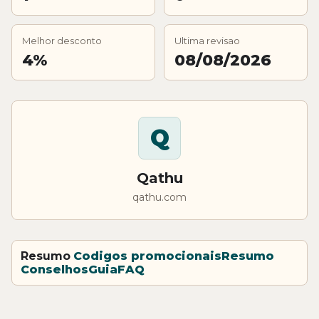
Melhor desconto
Ultima revisao
4%
08/08/2026
Q
Qathu
qathu.com
Resumo
Codigos promocionais
Resumo
Conselhos
Guia
FAQ