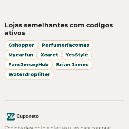
Lojas semelhantes com codigos
ativos
Gshopper
Perfumeriacomas
Myearfun
Xcaret
YesStyle
FansJerseyHub
Brian James
Waterdropfilter
Codigos desconto e ofertas uteis para comprar