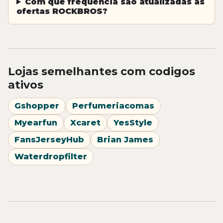
Com que frequencia sao atualizadas as
ofertas ROCKBROS?
Lojas semelhantes com codigos
ativos
Gshopper
Perfumeriacomas
Myearfun
Xcaret
YesStyle
FansJerseyHub
Brian James
Waterdropfilter