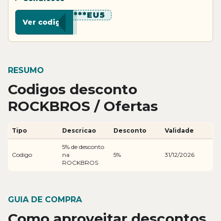
********EU5
Ver codigo
RESUMO
Codigos desconto
ROCKBROS / Ofertas
Tipo
Descricao
Desconto
Validade
5% de desconto
Codigo
na
5%
31/12/2026
ROCKBROS
GUIA DE COMPRA
Como aproveitar descontos