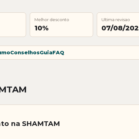
Melhor desconto
Ultima revisao
10%
07/08/20
umo
Conselhos
Guia
FAQ
AMTAM
nto na SHAMTAM