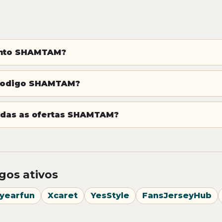
onto SHAMTAM?
 codigo SHAMTAM?
adas as ofertas SHAMTAM?
gos ativos
yearfun
Xcaret
YesStyle
FansJerseyHub