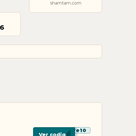
shamtam.com
26
******e10
Ver codigo