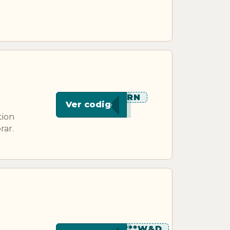
****ORN
Ver codigo
tion
rar.
********W&D