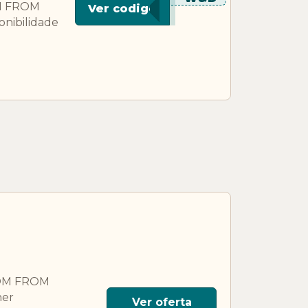
OM FROM
Ver codigo
onibilidade
ROOM FROM
ner
Ver oferta