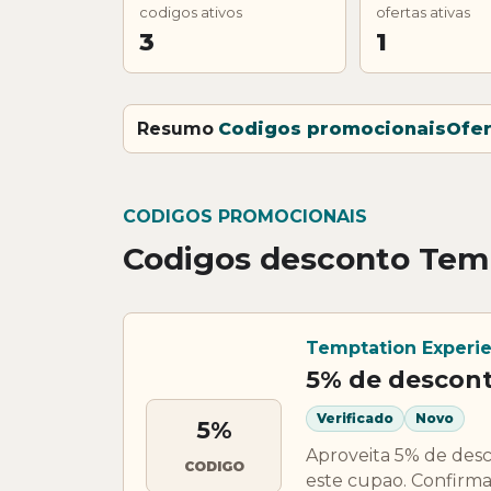
codigos ativos
ofertas ativas
3
1
Resumo
Codigos promocionais
Ofer
CODIGOS PROMOCIONAIS
Codigos desconto Tem
Temptation Experi
5% de descont
Verificado
Novo
5%
Aproveita 5% de des
CODIGO
este cupao. Confirma