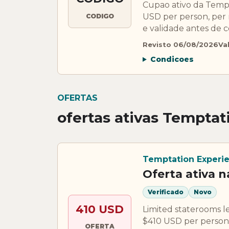
Cupao ativo da Te
USD per person, per 
CODIGO
e validade antes de 
Revisto 06/08/2026
Va
Condicoes
OFERTAS
ofertas ativas Temptat
Temptation Experi
Oferta ativa 
Verificado
Novo
410 USD
Limited staterooms 
$410 USD per person,
OFERTA