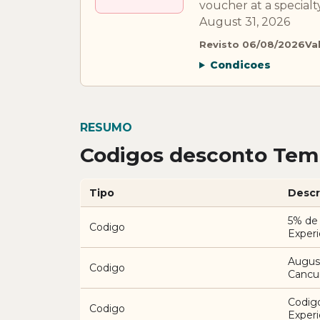
voucher at a specia
August 31, 2026
Revisto 06/08/2026
Va
Condicoes
RESUMO
Codigos desconto Temp
Tipo
Descr
5% de
Codigo
Exper
Augus
Codigo
Cancu
Codig
Codigo
Exper