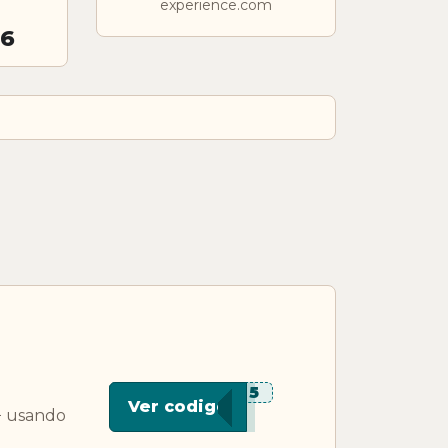
experience.com
26
***VE5
Ver codigo
+ usando