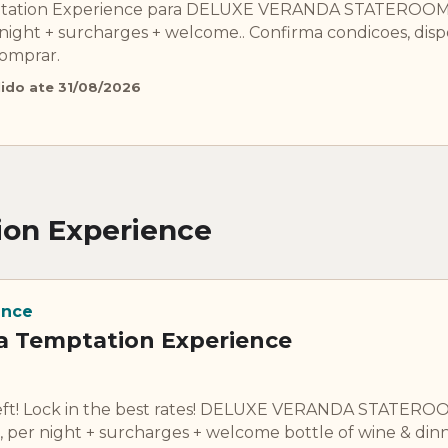
mptation Experience para DELUXE VERANDA STATERO
night + surcharges + welcome.. Confirma condicoes, disp
comprar.
lido ate 31/08/2026
ion Experience
ence
na Temptation Experience
left! Lock in the best rates! DELUXE VERANDA STATE
 per night + surcharges + welcome bottle of wine & din