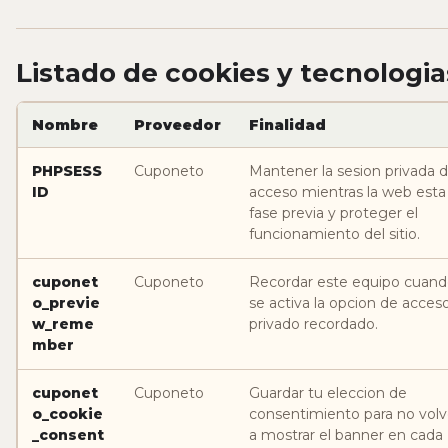
Listado de cookies y tecnologia
Nombre
Proveedor
Finalidad
PHPSESS
Cuponeto
Mantener la sesion privada 
ID
acceso mientras la web esta
fase previa y proteger el
funcionamiento del sitio.
cuponet
Cuponeto
Recordar este equipo cuan
o_previe
se activa la opcion de acces
w_reme
privado recordado.
mber
cuponet
Cuponeto
Guardar tu eleccion de
o_cookie
consentimiento para no volv
_consent
a mostrar el banner en cada