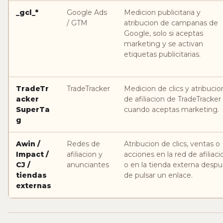
_gcl_*
Google Ads
Medicion publicitaria y
/ GTM
atribucion de campanas de
Google, solo si aceptas
marketing y se activan
etiquetas publicitarias.
TradeTr
TradeTracker
Medicion de clics y atribucio
acker
de afiliacion de TradeTracker
SuperTa
cuando aceptas marketing.
g
Awin /
Redes de
Atribucion de clics, ventas o
Impact /
afiliacion y
acciones en la red de afiliaci
CJ /
anunciantes
o en la tienda externa desp
tiendas
de pulsar un enlace.
externas