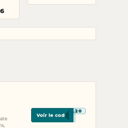
26
******L20
Voir le code
mate
s,