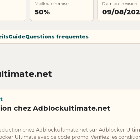
Meilleure remise
Derniere revision
50%
09/08/20
ils
Guide
Questions frequentes
ltimate.net
t
ion chez Adblockultimate.net
reduction chez Adblockultimate.net sur Adblocker Ulti
cker Ultimate avec ce code promo. Verifiez les condition