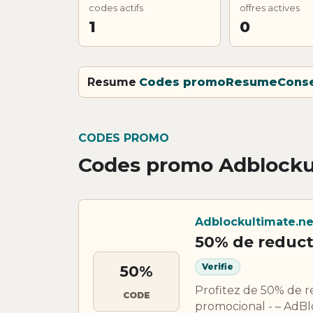
codes actifs
offres actives
1
0
Resume
Codes promo
Resume
Conse
CODES PROMO
Codes promo Adblocku
Adblockultimate.ne
50% de reduct
Verifie
50%
Profitez de 50% de 
CODE
promocional - – AdBlo