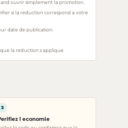
uand ouvrir simplement la promotion.
rifier si la reduction correspond a votre
ur date de publication.
r que la reduction s applique.
3
Verifiez l economie
ollez le code ou confirmez que la