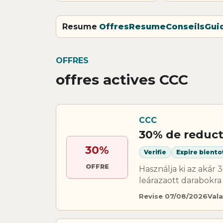
Resume
Offres
Resume
Conseils
Gui
OFFRES
offres actives CCC
CCC
30% de reduct
30%
Verifie
Expire biento
OFFRE
Használja ki az akár
leárazaott darabokra 
Revise 07/08/2026
Vala