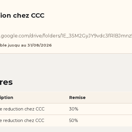
ion chez CCC
ive.google.com/drive/folders/1E_3SM2GyJY9vdc3fRlBJmnz
ble jusqu au 31/08/2026
res
iption
Remise
e reduction chez CCC
30%
e reduction chez CCC
50%