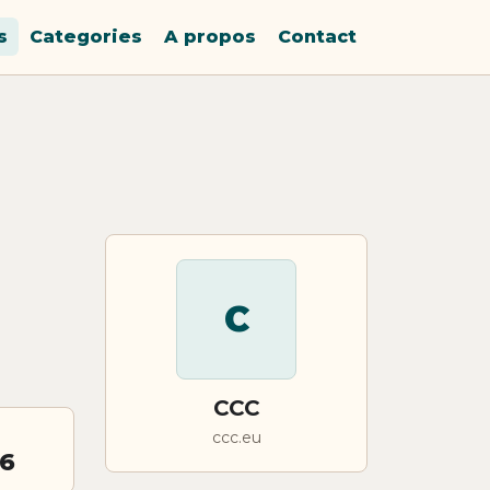
s
Categories
A propos
Contact
C
CCC
ccc.eu
26