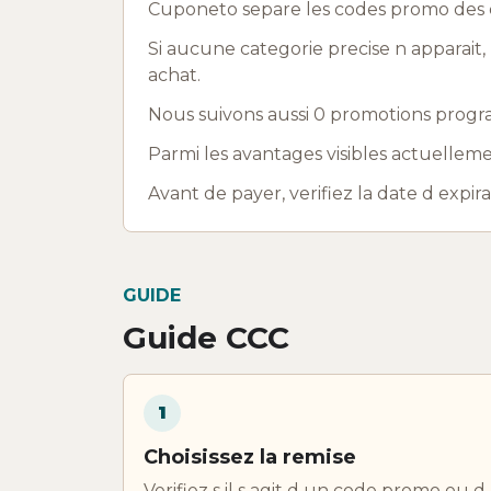
Cuponeto separe les codes promo des o
Si aucune categorie precise n apparait, 
achat.
Nous suivons aussi 0 promotions progra
Parmi les avantages visibles actuelleme
Avant de payer, verifiez la date d expir
GUIDE
Guide CCC
1
Choisissez la remise
Verifiez s il s agit d un code promo ou d