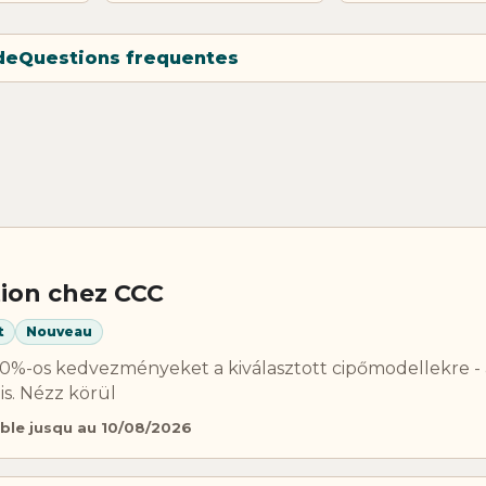
de
Questions frequentes
ion chez CCC
t
Nouveau
 30%-os kedvezményeket a kiválasztott cipőmodellekre - 
is. Nézz körül
ble jusqu au 10/08/2026