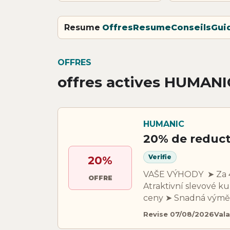
Resume
Offres
Resume
Conseils
Gui
OFFRES
offres actives HUMANI
HUMANIC
20% de reduc
Verifie
20%
VAŠE VÝHODY ​​​​​​​ ➤
OFFRE
Atraktivní slevové 
ceny ➤ Snadná výmě
Revise 07/08/2026
Vala