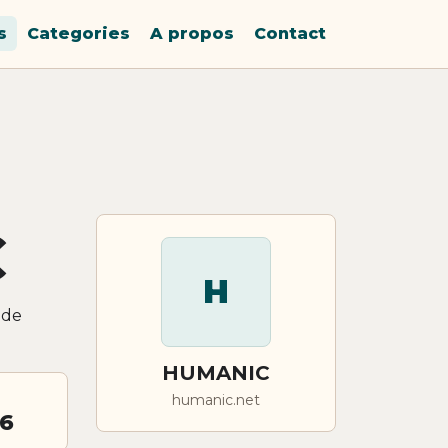
s
Categories
A propos
Contact
C
H
 de
HUMANIC
humanic.net
26