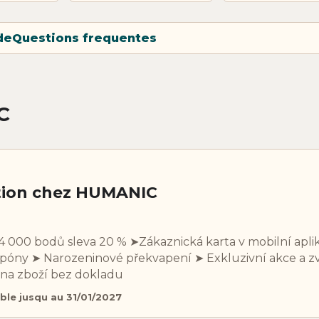
de
Questions frequentes
C
tion chez HUMANIC
 Za 4 000 bodů sleva 20 % ➤Zákaznická karta v mobilní apli
kupóny ➤ Narozeninové překvapení ➤ Exkluzivní akce a
na zboží bez dokladu
ble jusqu au 31/01/2027