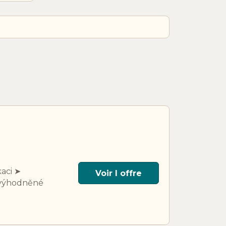
kaci ➤
Voir l offre
 zvýhodněné