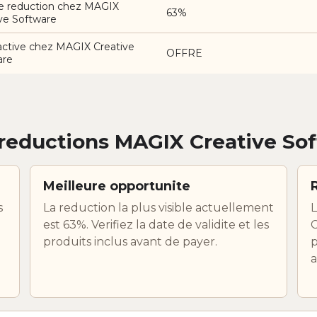
e reduction chez MAGIX
63%
ve Software
active chez MAGIX Creative
OFFRE
are
reductions MAGIX Creative So
Meilleure opportunite
s
La reduction la plus visible actuellement
L
est 63%. Verifiez la date de validite et les
C
produits inclus avant de payer.
p
a