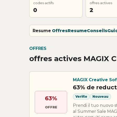
codes actifs
offres actives
0
2
Resume
Offres
Resume
Conseils
Gui
OFFRES
offres actives MAGIX C
MAGIX Creative So
63% de reduct
Verifie
Nouveau
63%
Prendi il tuo nuovo 
OFFRE
al Summer Sale MAGIX!