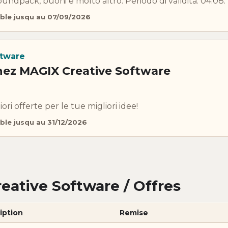
oundpack, buoni e molto altro. Periodo di validità: 04.08.
ble jusqu au 07/09/2026
ftware
chez MAGIX Creative Software
ri offerte per le tue migliori idee!
ble jusqu au 31/12/2026
ative Software / Offres
iption
Remise