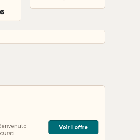
26
. Benvenuto
Voir l offre
curati