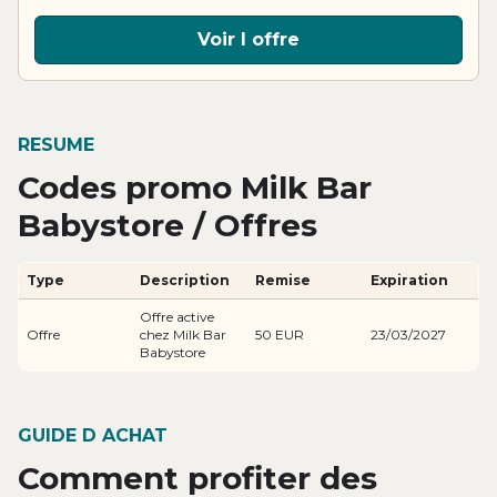
Voir l offre
RESUME
Codes promo Milk Bar
Babystore / Offres
Type
Description
Remise
Expiration
Offre active
Offre
chez Milk Bar
50 EUR
23/03/2027
Babystore
GUIDE D ACHAT
Comment profiter des