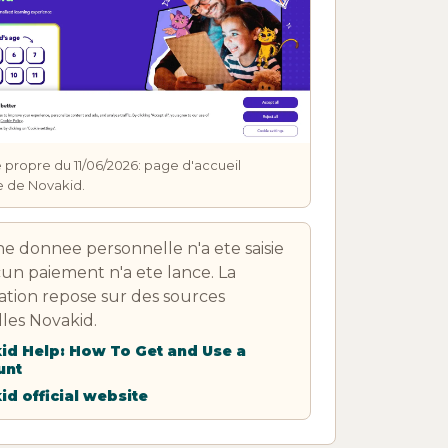
 propre du 11/06/2026: page d'accueil
le de Novakid.
 donnee personnelle n'a ete saisie
un paiement n'a ete lance. La
cation repose sur des sources
elles Novakid.
id Help: How To Get and Use a
unt
d official website