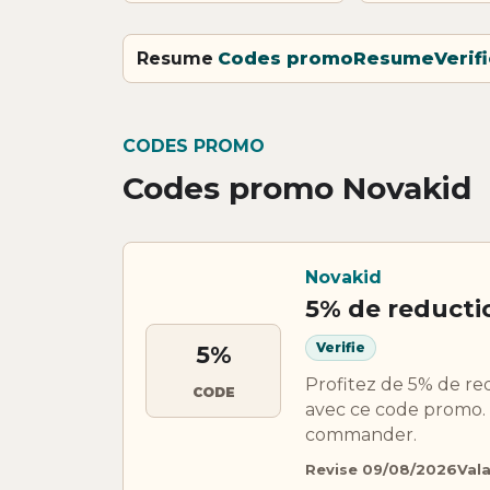
Resume
Codes promo
Resume
Verif
CODES PROMO
Codes promo Novakid
Novakid
5% de reducti
Verifie
5%
Profitez de 5% de red
CODE
avec ce code promo. V
commander.
Revise 09/08/2026
Val