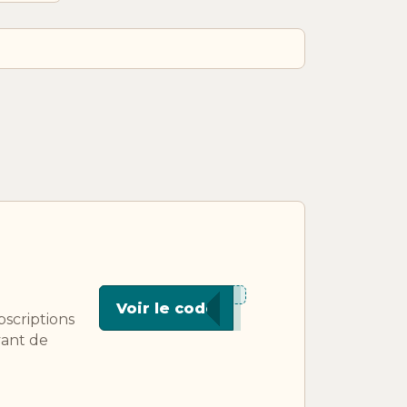
***IM5
Voir le code
bscriptions
vant de