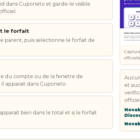
kid dans Cuponeto et garde-le visible
ficiel.
 le forfait
 parent, puis selectionne le forfait de
Capture
officiel
ible du compte ou de la fenetre de
Aucune
l apparait dans Cuponeto.
et auc
verifi
offici
Novak
pparait bien dans le total et si le forfait
Disco
Novaki