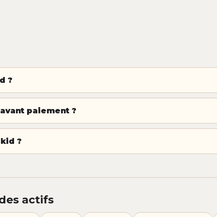
d ?
 avant paiement ?
kid ?
des actifs