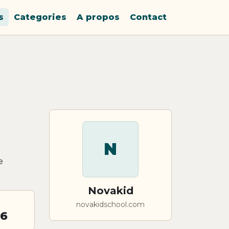
s
Categories
A propos
Contact
N
e
Novakid
novakidschool.com
26