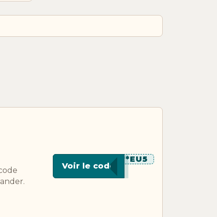
********EU5
Voir le code
 code
mander.