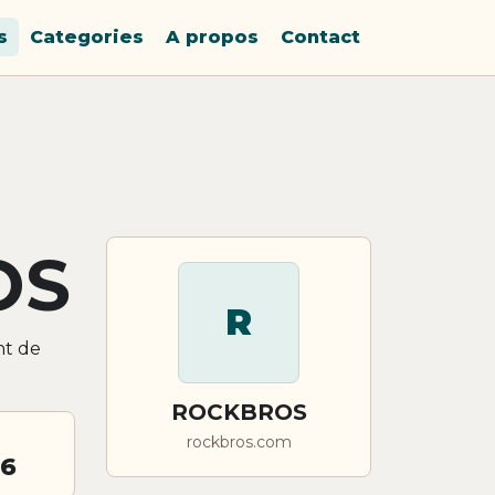
s
Categories
A propos
Contact
OS
R
nt de
ROCKBROS
rockbros.com
26