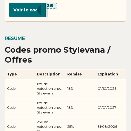
*****J25
Voir le code
RESUME
Codes promo Stylevana /
Offres
Type
Description
Remise
Expiration
18% de
Code
reduction chez
18%
01/10/2026
Stylevana
18% de
Code
reduction chez
18%
01/01/2027
Stylevana
25% de
Code
reduction chez
25%
31/08/2026