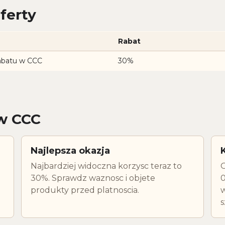
ferty
Rabat
abatu w CCC
30%
ow CCC
Najlepsza okazja
Najbardziej widoczna korzysc teraz to
O
30%. Sprawdz waznosc i objete
0
p
produkty przed platnoscia.
w
s