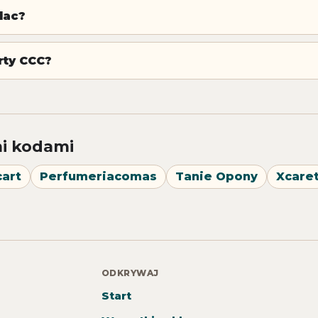
lac?
rty CCC?
i kodami
art
Perfumeriacomas
Tanie Opony
Xcare
ODKRYWAJ
Start