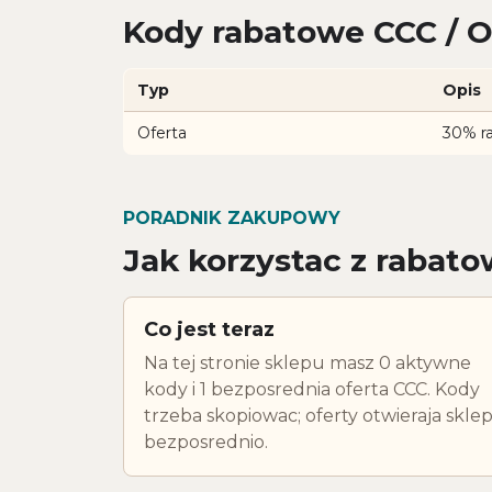
Kody rabatowe CCC / O
Typ
Opis
Oferta
30% r
PORADNIK ZAKUPOWY
Jak korzystac z rabat
Co jest teraz
Na tej stronie sklepu masz 0 aktywne
kody i 1 bezposrednia oferta CCC. Kody
trzeba skopiowac; oferty otwieraja skle
bezposrednio.