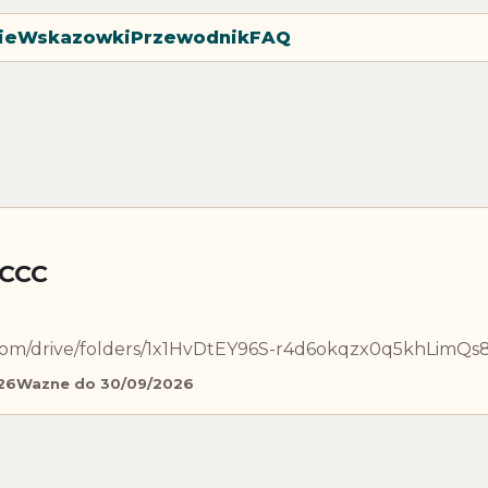
ie
Wskazowki
Przewodnik
FAQ
 CCC
e.com/drive/folders/1x1HvDtEY96S-r4d6okqzx0q5khLimQs
26
Wazne do 30/09/2026