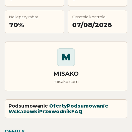
Najlepszy rabat
Ostatnia kontrola
70%
07/08/2026
M
MISAKO
misako.com
Podsumowanie
Oferty
Podsumowanie
Wskazowki
Przewodnik
FAQ
OFERTY