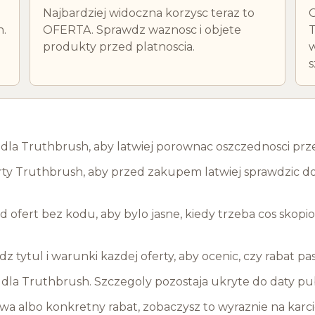
Najbardziej widoczna korzysc teraz to
O
h.
OFERTA. Sprawdz waznosc i objete
T
produkty przed platnoscia.
w
s
ty dla Truthbrush, aby latwiej porownac oszczednosci p
ty Truthbrush, aby przed zakupem latwiej sprawdzic dos
ofert bez kodu, aby bylo jasne, kiedy trzeba cos skopi
wdz tytul i warunki kazdej oferty, aby ocenic, czy rabat 
la Truthbrush. Szczegoly pozostaja ukryte do daty publ
a albo konkretny rabat, zobaczysz to wyraznie na karci