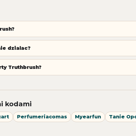
rush?
ie dzialac?
rty Truthbrush?
i kodami
art
Perfumeriacomas
Myearfun
Tanie Op