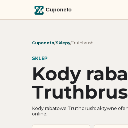
Cuponeto
/
Sklepy
/
Truthbrush
SKLEP
Kody rab
Truthbru
Kody rabatowe Truthbrush: aktywne ofert
online.