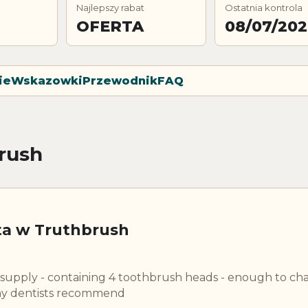
Najlepszy rabat
Ostatnia kontrola
OFERTA
08/07/20
ie
Wskazowki
Przewodnik
FAQ
rush
ta w Truthbrush
 supply - containing 4 toothbrush heads - enough to ch
ny dentists recommend