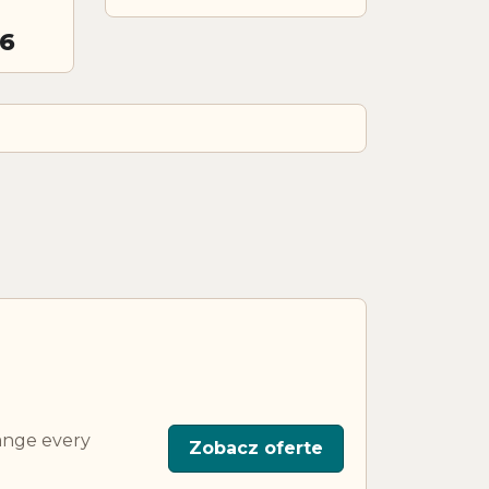
26
ange every
Zobacz oferte