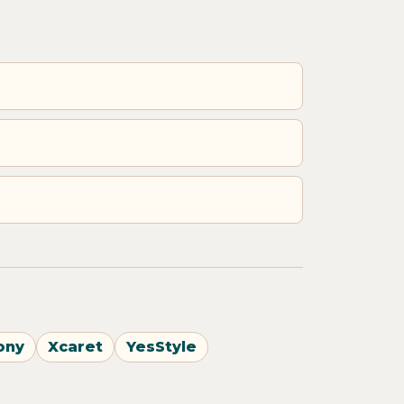
ony
Xcaret
YesStyle