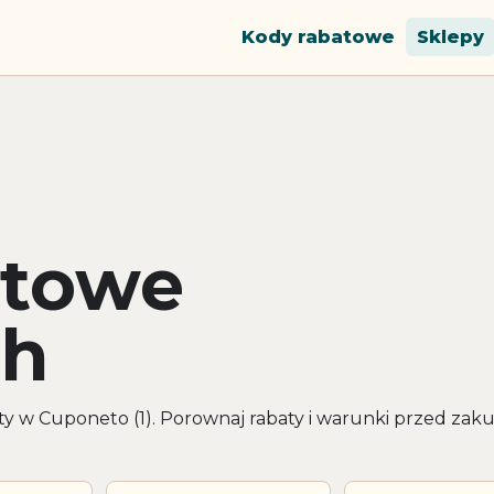
Kody rabatowe
Sklepy
atowe
sh
y w Cuponeto (1). Porownaj rabaty i warunki przed za