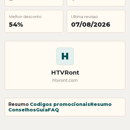
Melhor desconto
Ultima revisao
54%
07/08/2026
H
HTVRont
htvront.com
Resumo
Codigos promocionais
Resumo
Conselhos
Guia
FAQ