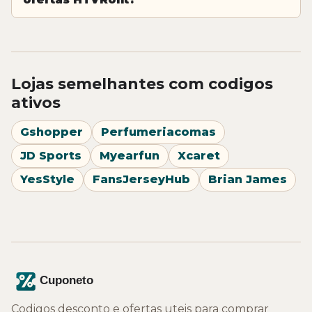
Lojas semelhantes com codigos
ativos
Gshopper
Perfumeriacomas
JD Sports
Myearfun
Xcaret
YesStyle
FansJerseyHub
Brian James
Codigos desconto e ofertas uteis para comprar