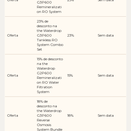
G3P600
Remineralizati
on RO System
23% de
desconto na
the Waterdrop
Oferta
G3P600
23%
Sem data
Tankless RO
System Combo
Set
15% de desconto
na the
Waterdrop
G2P600
Oferta
15%
Sem data
Remineralizati
on RO Water
Filtration
System
18% de
desconto na
the Waterdrop
Oferta
G3P600
18%
Sem data
Reverse
Osmosis
System Bundle