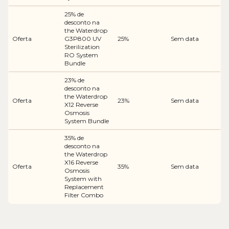
25% de
desconto na
the Waterdrop
Oferta
G3P800 UV
25%
Sem data
Sterilization
RO System
Bundle
23% de
desconto na
the Waterdrop
Oferta
23%
Sem data
X12 Reverse
Osmosis
System Bundle
35% de
desconto na
the Waterdrop
X16 Reverse
Oferta
35%
Sem data
Osmosis
System with
Replacement
Filter Combo