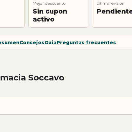
Mejor descuento
Ultima revision
Sin cupon
Pendient
activo
esumen
Consejos
Guia
Preguntas frecuentes
rmacia Soccavo