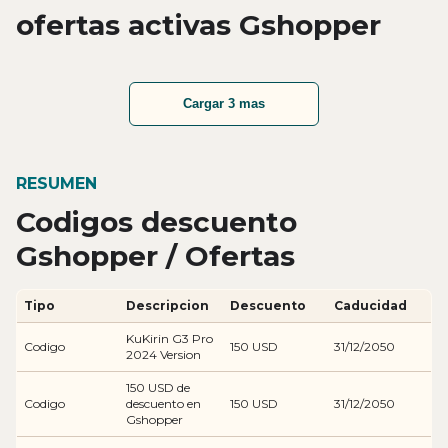
ofertas activas Gshopper
Cargar 3 mas
RESUMEN
Codigos descuento
Gshopper / Ofertas
Tipo
Descripcion
Descuento
Caducidad
KuKirin G3 Pro
Codigo
150 USD
31/12/2050
2024 Version
150 USD de
Codigo
descuento en
150 USD
31/12/2050
Gshopper