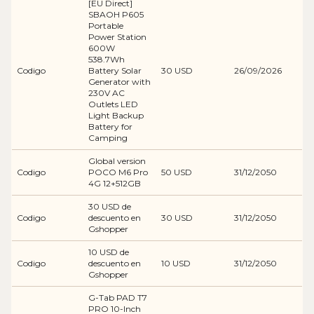
[EU Direct]
SBAOH P605
Portable
Power Station
600W
538.7Wh
Codigo
Battery Solar
30 USD
26/09/2026
Generator with
230V AC
Outlets LED
Light Backup
Battery for
Camping
Global version
Codigo
POCO M6 Pro
50 USD
31/12/2050
4G 12+512GB
30 USD de
Codigo
descuento en
30 USD
31/12/2050
Gshopper
10 USD de
Codigo
descuento en
10 USD
31/12/2050
Gshopper
G-Tab PAD T7
PRO 10-Inch