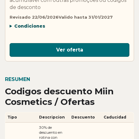
acumulável com outras promoções ou códigos
de desconto
Revisado 22/06/2026
Valido hasta 31/01/2027
Condiciones
Ver oferta
RESUMEN
Codigos descuento Miin
Cosmetics / Ofertas
Tipo
Descripcion
Descuento
Caducidad
30% de
descuento en
rotina con