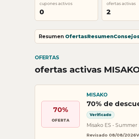
cupones activos
ofertas activas
0
2
Resumen
Ofertas
Resumen
Consejo
OFERTAS
ofertas activas MISAK
MISAKO
70% de descu
70%
Verificado
OFERTA
Misako ES - Summer S
Revisado 08/08/2026
V