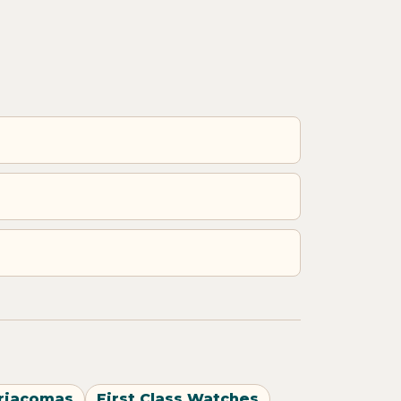
riacomas
First Class Watches