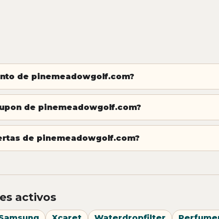
ento de pinemeadowgolf.com?
 cupon de pinemeadowgolf.com?
ofertas de pinemeadowgolf.com?
es activos
Samsung
Xcaret
Waterdropfilter
Perfume