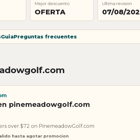
Mejor descuento
Ultima revision
OFERTA
07/08/20
s
Guia
Preguntas frecuentes
eadowgolf.com
com
a en pinemeadowgolf.com
ders over $72 on PinemeadowGolf.com
alido hasta agotar promocion