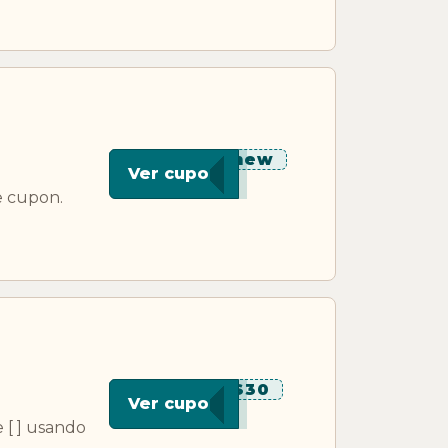
****new
Ver cupon
e cupon.
****S30
Ver cupon
 [ ] usando