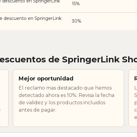
e descuento en SpringerLink
15%
e descuento en SpringerLink
30%
escuentos de SpringerLink Sh
Mejor oportunidad
El reclamo mas destacado que hemos
L
detectado ahora es 10%. Revisa la fecha
S
de validez y los productos incluidos
p
e
antes de pagar.
c
e