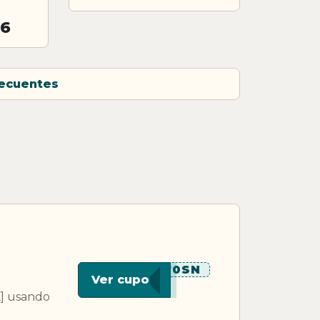
26
recuentes
*****0SN
Ver cupon
K] usando