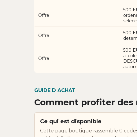
500 E
Offre
orden
selec
500 E
Offre
determ
500 EU
al co
Offre
DESCU
autom
GUIDE D ACHAT
Comment profiter des 
Ce qui est disponible
Cette page boutique rassemble 0 code