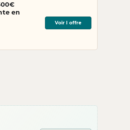
 500€
nte en
Voir l offre