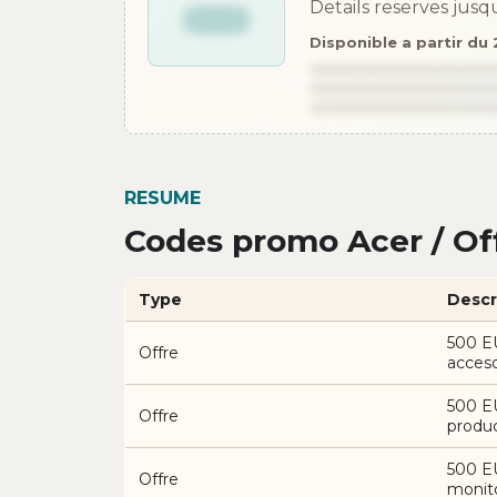
Details reserves jusqu
Disponible a partir du
RESUME
Codes promo Acer / Of
Type
Descr
500 E
Offre
acceso
500 E
Offre
produc
500 E
Offre
monit