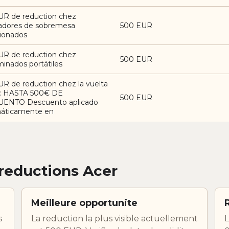
UR de reduction chez
adores de sobremesa
500 EUR
cionados
UR de reduction chez
500 EUR
inados portátiles
R de reduction chez la vuelta
le: HASTA 500€ DE
500 EUR
ENTO Descuento aplicado
áticamente en
reductions Acer
Meilleure opportunite
s
La reduction la plus visible actuellement
L