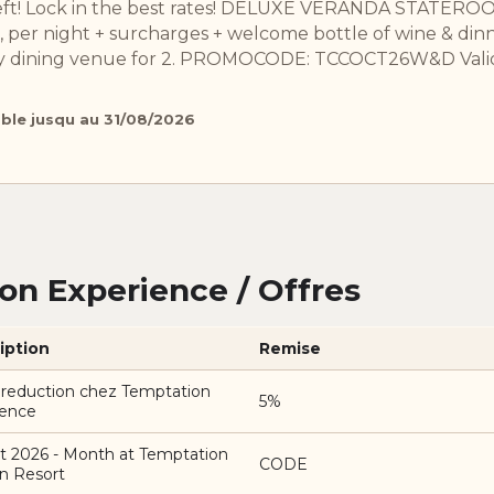
left! Lock in the best rates! DELUXE VERANDA STATE
 per night + surcharges + welcome bottle of wine & din
lty dining venue for 2. PROMOCODE: TCCOCT26W&D Val
able jusqu au 31/08/2026
n Experience / Offres
iption
Remise
 reduction chez Temptation
5%
ience
t 2026 - Month at Temptation
CODE
n Resort