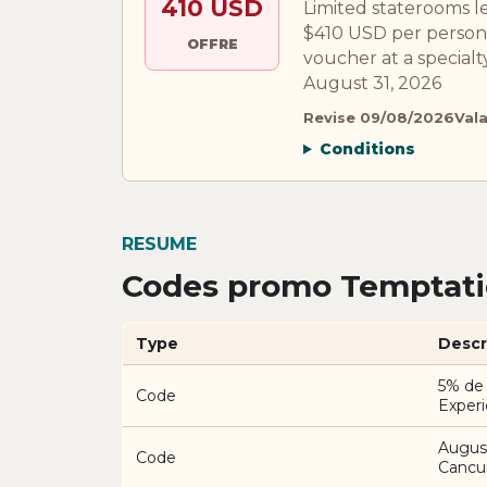
410 USD
Limited staterooms 
$410 USD per person,
OFFRE
voucher at a specia
August 31, 2026
Revise 09/08/2026
Val
Conditions
RESUME
Codes promo Temptatio
Type
Descr
5% de
Code
Exper
Augus
Code
Cancu