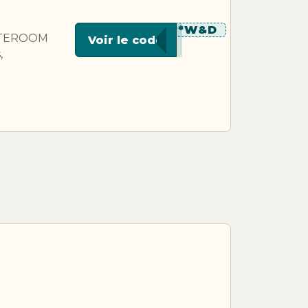
********W&D
TATEROOM
Voir le code
,