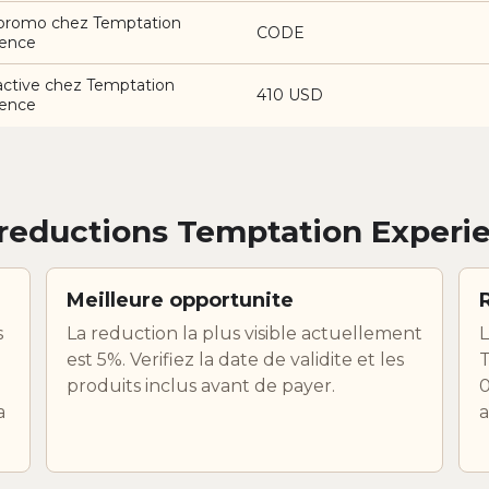
promo chez Temptation
CODE
ience
active chez Temptation
410 USD
ience
reductions Temptation Experi
Meilleure opportunite
s
La reduction la plus visible actuellement
L
n
est 5%. Verifiez la date de validite et les
T
produits inclus avant de payer.
0
a
a