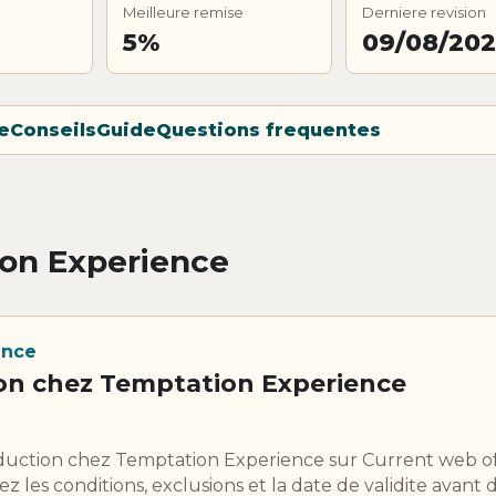
Meilleure remise
Derniere revision
5%
09/08/20
e
Conseils
Guide
Questions frequentes
on Experience
ence
on chez Temptation Experience
duction chez Temptation Experience sur Current web of
z les conditions, exclusions et la date de validite avant 