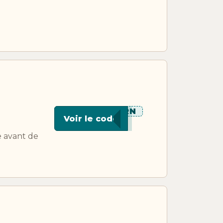
****ORN
Voir le code
e avant de