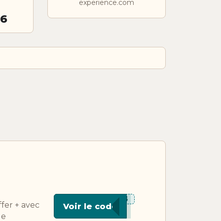
experience.com
26
***VE5
fer + avec
Voir le code
de