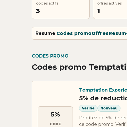
codes actifs
offres actives
3
1
Resume
Codes promo
Offres
Resum
CODES PROMO
Codes promo Temptati
Temptation Experi
5% de reducti
Verifie
Nouveau
5%
Profitez de 5% de re
ce code promo. Verifie
CODE