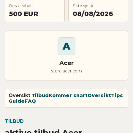
Beste rabatt
Siste sjekk
500 EUR
08/08/2026
A
Acer
store.acer.com
Oversikt
Tilbud
Kommer snart
Oversikt
Tips
Guide
FAQ
TILBUD
aktive tilbud Acer