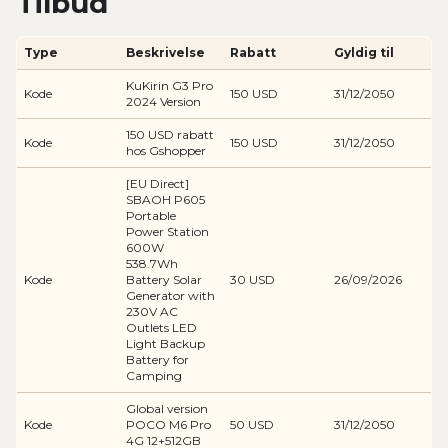
Tilbud
Type
Beskrivelse
Rabatt
Gyldig til
KuKirin G3 Pro
Kode
150 USD
31/12/2050
2024 Version
150 USD rabatt
Kode
150 USD
31/12/2050
hos Gshopper
[EU Direct]
SBAOH P605
Portable
Power Station
600W
538.7Wh
Kode
Battery Solar
30 USD
26/09/2026
Generator with
230V AC
Outlets LED
Light Backup
Battery for
Camping
Global version
Kode
POCO M6 Pro
50 USD
31/12/2050
4G 12+512GB