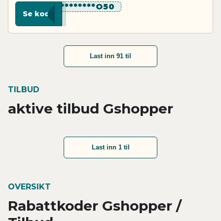
**********O50
Se kode
Last inn 91 til
TILBUD
aktive tilbud Gshopper
Last inn 1 til
OVERSIKT
Rabattkoder Gshopper /