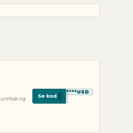
*******USD
Se kode
, unntak og