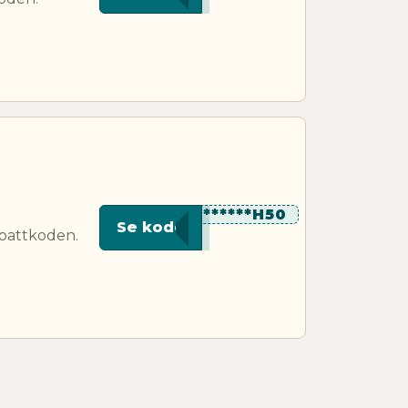
*********H50
Se kode
abattkoden.