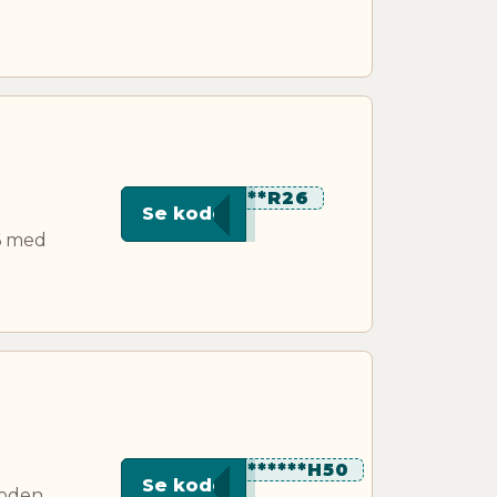
*****R26
Se kode
26 med
*********H50
Se kode
koden.