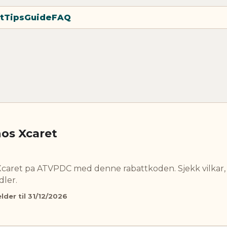
t
Tips
Guide
FAQ
hos Xcaret
 Xcaret pa ATVPDC med denne rabattkoden. Sjekk vilkar
dler.
lder til 31/12/2026