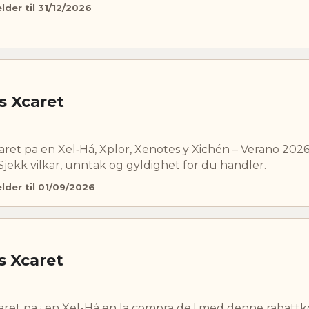
lder til 31/12/2026
s Xcaret
aret pa en Xel‑Há, Xplor, Xenotes y Xichén – Verano 20
jekk vilkar, unntak og gyldighet for du handler.
elder til 01/09/2026
s Xcaret
aret pa ¡ en Xel-Há en la compra de ! med denne rabatt