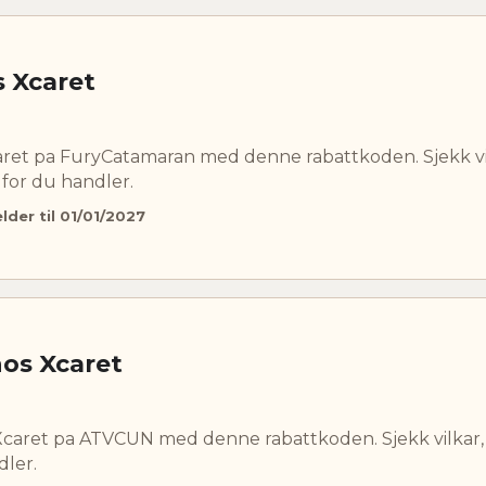
s Xcaret
aret pa FuryCatamaran med denne rabattkoden. Sjekk vi
for du handler.
elder til 01/01/2027
hos Xcaret
 Xcaret pa ATVCUN med denne rabattkoden. Sjekk vilkar
dler.