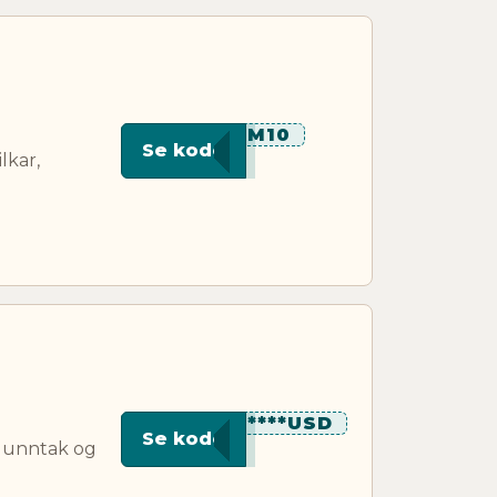
***M10
Se kode
lkar,
*******USD
Se kode
, unntak og