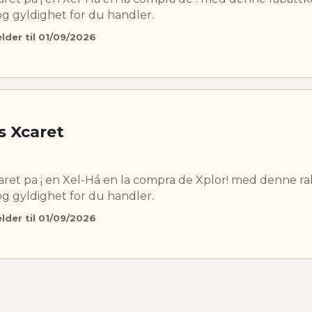
og gyldighet for du handler.
elder til 01/09/2026
s Xcaret
aret pa ¡ en Xel-Há en la compra de Xplor! med denne r
og gyldighet for du handler.
elder til 01/09/2026