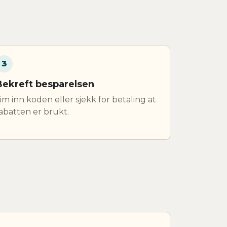
3
Bekreft besparelsen
im inn koden eller sjekk for betaling at
abatten er brukt.