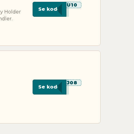
***U10
Se kode
ry Holder
ndler.
***J08
Se kode
e