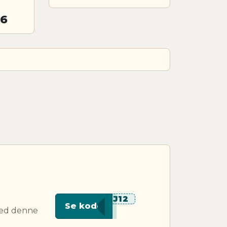
26
***J12
Se kode
med denne