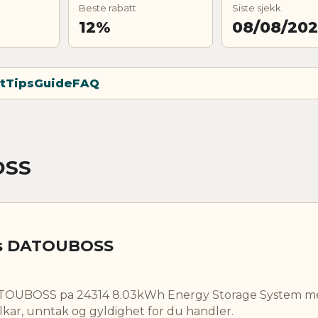
Beste rabatt
Siste sjekk
12%
08/08/20
t
Tips
Guide
FAQ
OSS
os DATOUBOSS
DATOUBOSS pa 24314 8.03kWh Energy Storage System 
lkar, unntak og gyldighet for du handler.