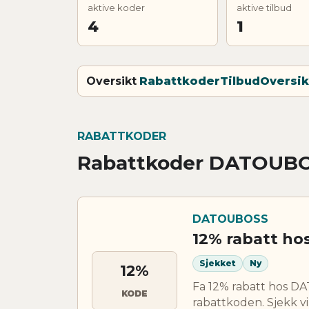
aktive koder
aktive tilbud
4
1
Oversikt
Rabattkoder
Tilbud
Oversik
RABATTKODER
Rabattkoder DATOUB
DATOUBOSS
12% rabatt h
Sjekket
Ny
12%
Fa 12% rabatt hos 
KODE
rabattkoden. Sjekk vi