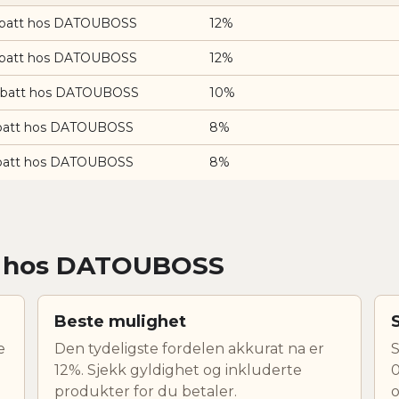
abatt hos DATOUBOSS
12%
abatt hos DATOUBOSS
12%
abatt hos DATOUBOSS
10%
batt hos DATOUBOSS
8%
batt hos DATOUBOSS
8%
er hos DATOUBOSS
Beste mulighet
e
Den tydeligste fordelen akkurat na er
S
12%. Sjekk gyldighet og inkluderte
0
produkter for du betaler.
o