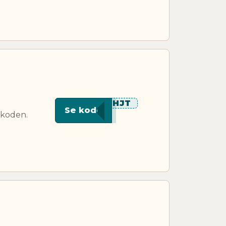
***HJT
Se kode
tkoden.