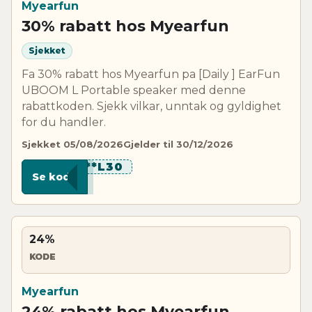
Myearfun
30% rabatt hos Myearfun
Sjekket
Fa 30% rabatt hos Myearfun pa [Daily ] EarFun
UBOOM L Portable speaker med denne
rabattkoden. Sjekk vilkar, unntak og gyldighet
for du handler.
Sjekket 05/08/2026
Gjelder til 30/12/2026
****L30
Se kode
24%
KODE
Myearfun
24% rabatt hos Myearfun