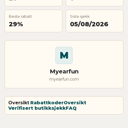
Beste rabatt
Siste sjekk
29%
05/08/2026
M
Myearfun
myearfun.com
Oversikt
Rabattkoder
Oversikt
Verifisert butikksjekk
FAQ