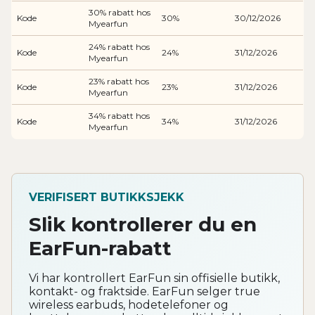
30% rabatt hos
Kode
30%
30/12/2026
Myearfun
24% rabatt hos
Kode
24%
31/12/2026
Myearfun
23% rabatt hos
Kode
23%
31/12/2026
Myearfun
34% rabatt hos
Kode
34%
31/12/2026
Myearfun
VERIFISERT BUTIKKSJEKK
Slik kontrollerer du en
EarFun-rabatt
Vi har kontrollert EarFun sin offisielle butikk,
kontakt- og fraktside. EarFun selger true
wireless earbuds, hodetelefoner og