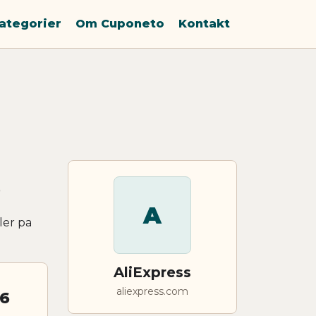
ategorier
Om Cuponeto
Kontakt
s
A
ler pa
AliExpress
aliexpress.com
26