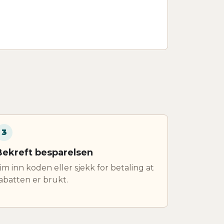
3
Bekreft besparelsen
im inn koden eller sjekk for betaling at
abatten er brukt.