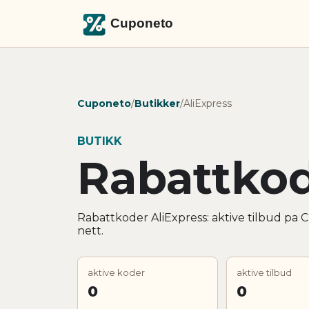
Cuponeto
/
Butikker
/
AliExpress
BUTIKK
Rabattkod
Rabattkoder AliExpress: aktive tilbud pa 
nett.
aktive koder
aktive tilbud
0
0