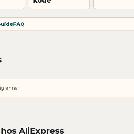
kode
Guide
FAQ
s
ig enna.
 hos AliExpress