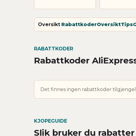
Oversikt
Rabattkoder
Oversikt
Tips
RABATTKODER
Rabattkoder AliExpres
Det finnes ingen rabattkoder tilgjengel
KJOPEGUIDE
Slik bruker du rabatter