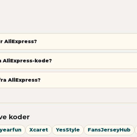
r AliExpress?
n AliExpress-kode?
fra AliExpress?
ve koder
yearfun
Xcaret
YesStyle
FansJerseyHub