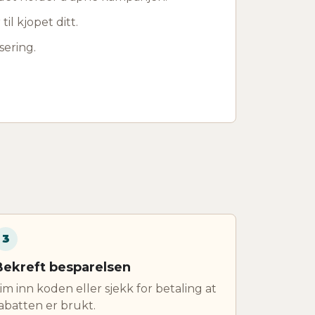
til kjopet ditt.
sering.
3
Bekreft besparelsen
im inn koden eller sjekk for betaling at
abatten er brukt.