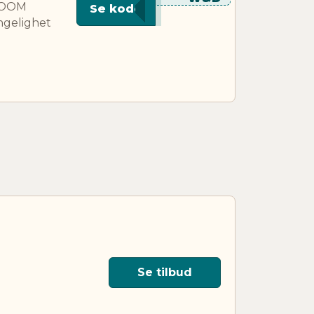
EROOM
Se kode
ngelighet
Se tilbud