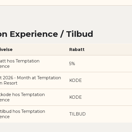
n Experience / Tilbud
ivelse
Rabatt
att hos Temptation
5%
ience
t 2026 - Month at Temptation
KODE
n Resort
tkode hos Temptation
KODE
ience
 tilbud hos Temptation
TILBUD
ience