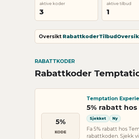
aktive koder
aktive tilbud
3
1
Oversikt
Rabattkoder
Tilbud
Oversik
RABATTKODER
Rabattkoder Temptati
Temptation Experi
5% rabatt hos
Sjekket
Ny
5%
Fa 5% rabatt hos Te
KODE
rabattkoden. Sjekk vi