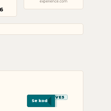
experience.com
6
***VE5
Se kode