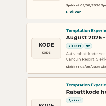
Sjekket 05/08/2026
Gje
Vilkar
Temptation Experi
August 2026 -
KODE
Sjekket
Ny
KODE
Aktiv rabattkode ho
Cancun Resort. Sjekk 
Sjekket 05/08/2026
Gje
Temptation Experi
Rabattkode h
Sjekket
KODE