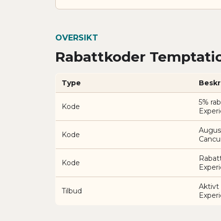
OVERSIKT
Rabattkoder Temptatio
Type
Beskr
5% rab
Kode
Exper
Augus
Kode
Cancu
Rabat
Kode
Exper
Aktivt
Tilbud
Exper