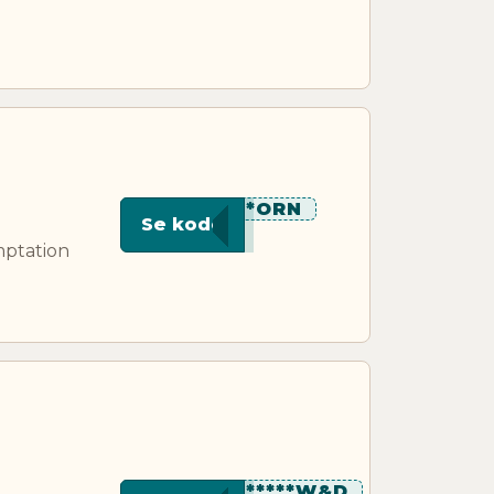
****ORN
Se kode
mptation
********W&D