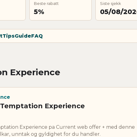
Beste rabatt
Siste sjekk
5%
05/08/202
t
Tips
Guide
FAQ
on Experience
ence
 Temptation Experience
mptation Experience pa Current web offer + med denne
lkar, unntak og gyldighet for du handler.