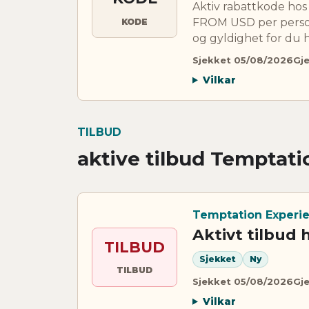
Aktiv rabattkode h
FROM USD per person,
KODE
og gyldighet for du 
Sjekket 05/08/2026
Gje
Vilkar
TILBUD
aktive tilbud Temptat
Temptation Experi
Aktivt tilbud
TILBUD
Sjekket
Ny
TILBUD
Sjekket 05/08/2026
Gje
Vilkar