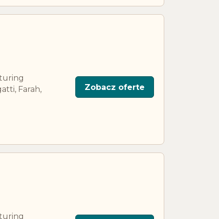
aturing
Zobacz oferte
tti, Farah,
aturing