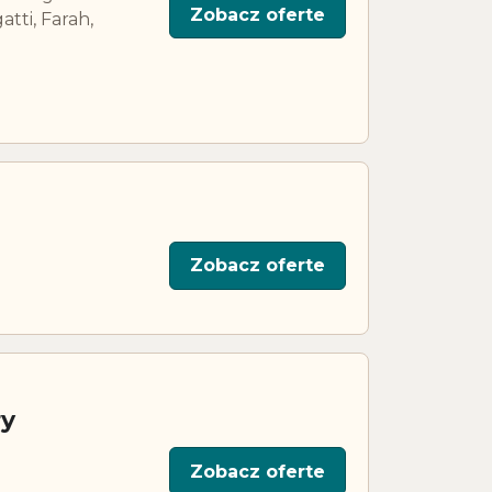
Zobacz oferte
tti, Farah,
n
Zobacz oferte
ry
Zobacz oferte