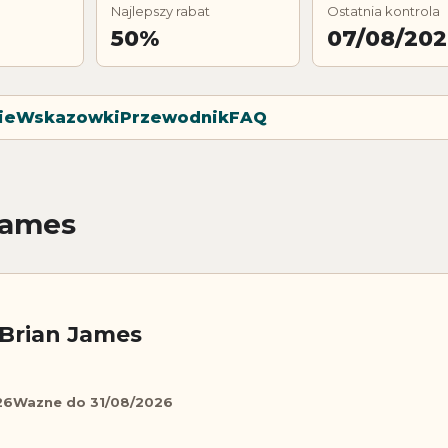
Najlepszy rabat
Ostatnia kontrola
50%
07/08/20
ie
Wskazowki
Przewodnik
FAQ
James
Brian James
26
Wazne do 31/08/2026