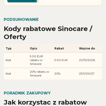
PODSUMOWANIE
Kody rabatowe Sinocare /
Oferty
Typ
Opis
Rabat
Wazne do
5.00 EUR
Kod
rabatu w
5.00 EUR
20/10/2026
Sinocare
20% rabatu w
Kod
20%
23/01/2027
Sinocare
PORADNIK ZAKUPOWY
Jak korzystac z rabatow