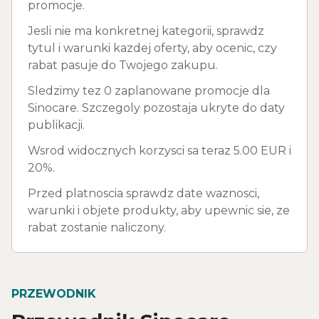
promocje.
Jesli nie ma konkretnej kategorii, sprawdz
tytul i warunki kazdej oferty, aby ocenic, czy
rabat pasuje do Twojego zakupu.
Sledzimy tez 0 zaplanowane promocje dla
Sinocare. Szczegoly pozostaja ukryte do daty
publikacji.
Wsrod widocznych korzysci sa teraz 5.00 EUR i
20%.
Przed platnoscia sprawdz date waznosci,
warunki i objete produkty, aby upewnic sie, ze
rabat zostanie naliczony.
PRZEWODNIK