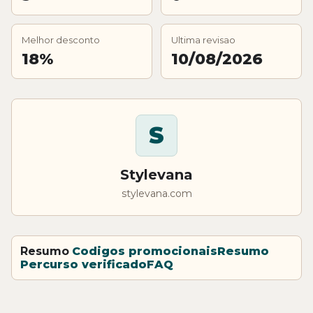
Melhor desconto
Ultima revisao
18%
10/08/2026
S
Stylevana
stylevana.com
Resumo
Codigos promocionais
Resumo
Percurso verificado
FAQ