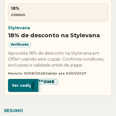
18%
CODIGO
Stylevana
18% de desconto na Stylevana
Verificado
Aproveita 18% de desconto na Stylevana em
Offer! usando este cupao. Confirma condicoes,
exclusoes e validade antes de pagar.
Revisto 10/08/2026
Valido ate 01/01/2027
*******OME
Ver codigo
RESUMO