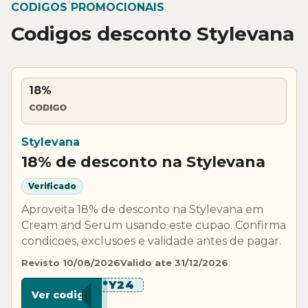
CODIGOS PROMOCIONAIS
Codigos desconto Stylevana
18%
CODIGO
Stylevana
18% de desconto na Stylevana
Verificado
Aproveita 18% de desconto na Stylevana em
Cream and Serum usando este cupao. Confirma
condicoes, exclusoes e validade antes de pagar.
Revisto 10/08/2026
Valido ate 31/12/2026
******Y24
Ver codigo