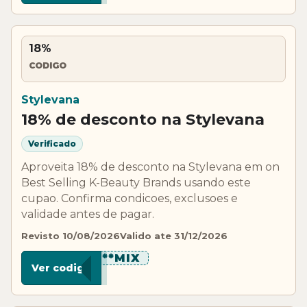
18%
CODIGO
Stylevana
18% de desconto na Stylevana
Verificado
Aproveita 18% de desconto na Stylevana em on
Best Selling K-Beauty Brands usando este
cupao. Confirma condicoes, exclusoes e
validade antes de pagar.
Revisto 10/08/2026
Valido ate 31/12/2026
*******MIX
Ver codigo