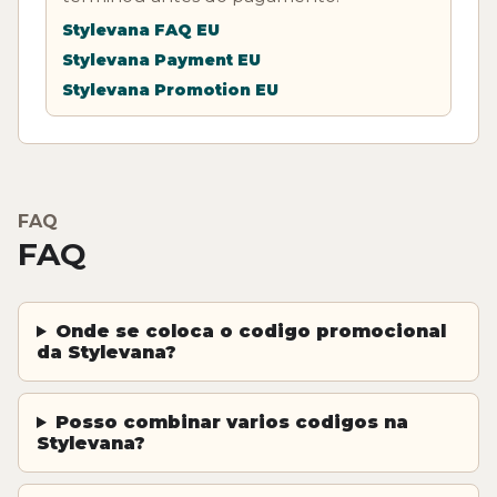
Stylevana FAQ EU
Stylevana Payment EU
Stylevana Promotion EU
FAQ
FAQ
Onde se coloca o codigo promocional
da Stylevana?
Posso combinar varios codigos na
Stylevana?