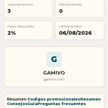
cupones activos
ofertas activas
3
0
Mejor descuento
Ultima revision
2%
06/08/2026
G
GAMIVO
gamivo.com
Resumen
Codigos promocionales
Resumen
Consejos
Guia
Preguntas frecuentes