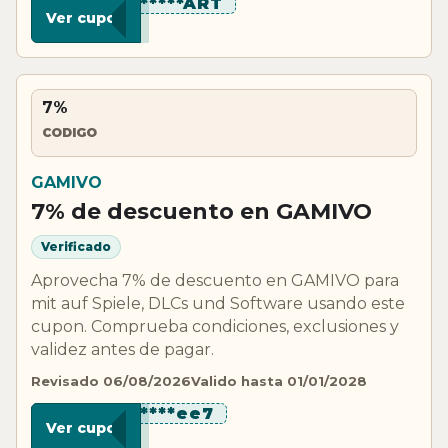
*********ART
Ver cupon
7%
CODIGO
GAMIVO
7% de descuento en GAMIVO
Verificado
Aprovecha 7% de descuento en GAMIVO para
mit auf Spiele, DLCs und Software usando este
cupon. Comprueba condiciones, exclusiones y
validez antes de pagar.
Revisado 06/08/2026
Valido hasta 01/01/2028
********ee7
Ver cupon