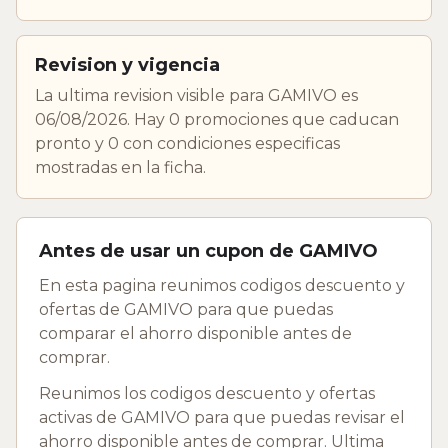
Revision y vigencia
La ultima revision visible para GAMIVO es
06/08/2026. Hay 0 promociones que caducan
pronto y 0 con condiciones especificas
mostradas en la ficha.
Antes de usar un cupon de GAMIVO
En esta pagina reunimos codigos descuento y
ofertas de GAMIVO para que puedas
comparar el ahorro disponible antes de
comprar.
Reunimos los codigos descuento y ofertas
activas de GAMIVO para que puedas revisar el
ahorro disponible antes de comprar. Ultima