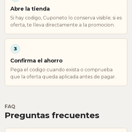
Abre la tienda
Si hay codigo, Cuponeto lo conserva visible; si es
oferta, te lleva directamente a la promocion.
3
Confirma el ahorro
Pega el codigo cuando exista o comprueba
que la oferta queda aplicada antes de pagar.
FAQ
Preguntas frecuentes