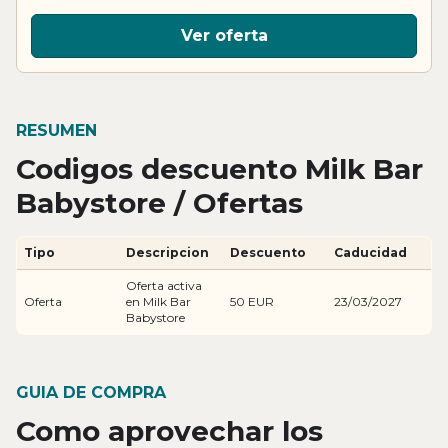
Ver oferta
RESUMEN
Codigos descuento Milk Bar
Babystore / Ofertas
Tipo
Descripcion
Descuento
Caducidad
Oferta activa
Oferta
en Milk Bar
50 EUR
23/03/2027
Babystore
GUIA DE COMPRA
Como aprovechar los