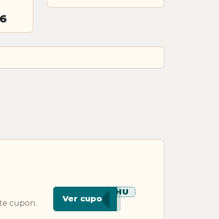
26
***THU
Ver cupon
te cupon.