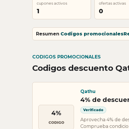
cupones activos
ofertas activas
1
0
Resumen
Codigos promocionales
R
CODIGOS PROMOCIONALES
Codigos descuento Qa
Qathu
4% de descue
Verificado
4%
Aprovecha 4% de desc
CODIGO
Comprueba condicione