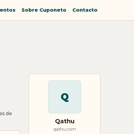
entos
Sobre Cuponeto
Contacto
Q
es de
Qathu
qathu.com