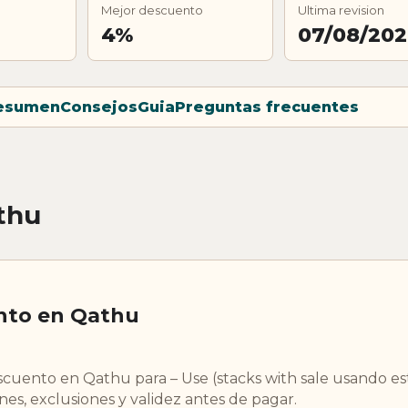
Mejor descuento
Ultima revision
4%
07/08/20
esumen
Consejos
Guia
Preguntas frecuentes
thu
nto en Qathu
uento en Qathu para – Use (stacks with sale usando es
s, exclusiones y validez antes de pagar.