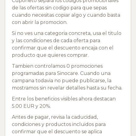
Cuponeto separa los codigos promocionales
de las ofertas sin codigo para que sepas
cuando necesitas copiar algo y cuando basta
con abrir la promocion.
Si no ves una categoria concreta, usa el titulo
y las condiciones de cada oferta para
confirmar que el descuento encaja con el
producto que quieres comprar.
Tambien controlamos 0 promociones
programadas para Sinocare. Cuando una
campana todavia no puede publicarse, la
mostramos sin revelar detalles hasta su fecha.
Entre los beneficios visibles ahora destacan
5.00 EUR y 20%.
Antes de pagar, revisa la caducidad,
condiciones y productos incluidos para
confirmar que el descuento se aplica