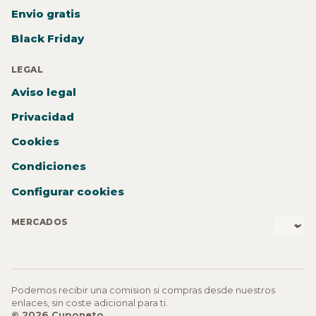
Envio gratis
Black Friday
LEGAL
Aviso legal
Privacidad
Cookies
Condiciones
Configurar cookies
MERCADOS
Podemos recibir una comision si compras desde nuestros
enlaces, sin coste adicional para ti.
© 2026 Cuponeto