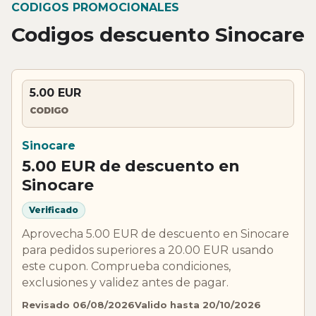
CODIGOS PROMOCIONALES
Codigos descuento Sinocare
5.00 EUR
CODIGO
Sinocare
5.00 EUR de descuento en
Sinocare
Verificado
Aprovecha 5.00 EUR de descuento en Sinocare
para pedidos superiores a 20.00 EUR usando
este cupon. Comprueba condiciones,
exclusiones y validez antes de pagar.
Revisado 06/08/2026
Valido hasta 20/10/2026