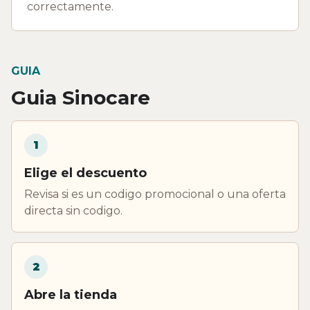
correctamente.
GUIA
Guia Sinocare
1
Elige el descuento
Revisa si es un codigo promocional o una oferta
directa sin codigo.
2
Abre la tienda