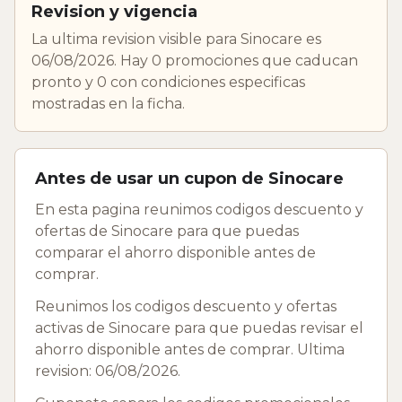
Revision y vigencia
La ultima revision visible para Sinocare es
06/08/2026. Hay 0 promociones que caducan
pronto y 0 con condiciones especificas
mostradas en la ficha.
Antes de usar un cupon de Sinocare
En esta pagina reunimos codigos descuento y
ofertas de Sinocare para que puedas
comparar el ahorro disponible antes de
comprar.
Reunimos los codigos descuento y ofertas
activas de Sinocare para que puedas revisar el
ahorro disponible antes de comprar. Ultima
revision: 06/08/2026.