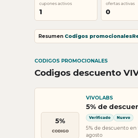
cupones activos
ofertas activas
1
0
Resumen
Codigos promocionales
R
CODIGOS PROMOCIONALES
Codigos descuento V
VIVOLABS
5% de descue
Verificado
Nuevo
5%
5% de descuento en t
CODIGO
agosto