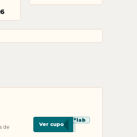
26
******lab
Ver cupon
s de