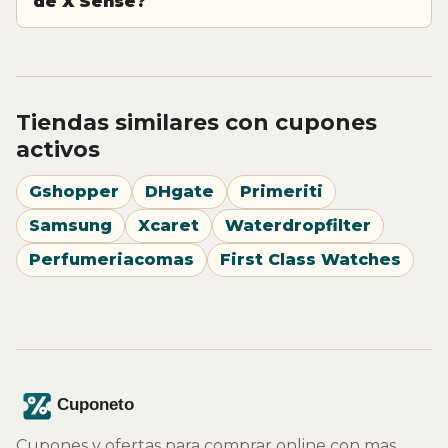
de X Sense?
Tiendas similares con cupones
activos
Gshopper
DHgate
Primeriti
Samsung
Xcaret
Waterdropfilter
Perfumeriacomas
First Class Watches
Cupones y ofertas para comprar online con mas