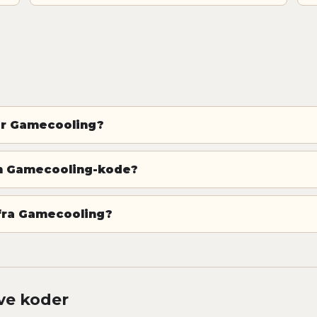
for Gamecooling?
en Gamecooling-kode?
 fra Gamecooling?
ve koder