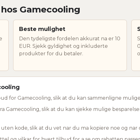
r hos Gamecooling
Beste mulighet
e
Den tydeligste fordelen akkurat na er 10
S
EUR. Sjekk gyldighet og inkluderte
0
produkter for du betaler.
o
cooling
bud for Gamecooling, slik at du kan sammenligne mulige
fra Gamecooling, slik at du kan sjekke mulige besparelser
d uten kode, slik at du vet nar du ma kopiere noe og na
ttel og vilkar for hvert tilbud for a se om rabatten passer 