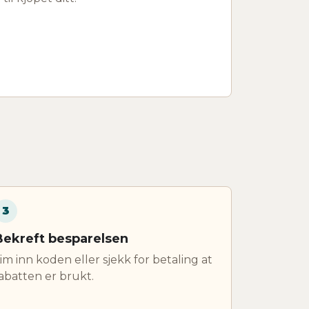
3
Bekreft besparelsen
im inn koden eller sjekk for betaling at
abatten er brukt.