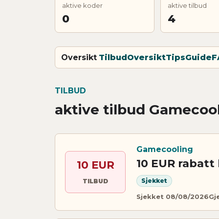
aktive koder
aktive tilbud
0
4
Oversikt
Tilbud
Oversikt
Tips
Guide
F
TILBUD
aktive tilbud Gamecoo
Gamecooling
10 EUR rabatt
10 EUR
Sjekket
TILBUD
Sjekket 08/08/2026
Gje