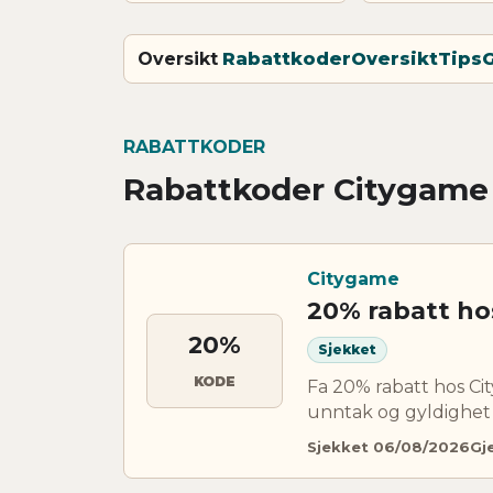
Oversikt
Rabattkoder
Oversikt
Tips
RABATTKODER
Rabattkoder Citygame
Citygame
20% rabatt ho
20%
Sjekket
KODE
Fa 20% rabatt hos C
unntak og gyldighet 
Sjekket 06/08/2026
Gj