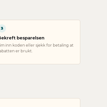
3
Bekreft besparelsen
im inn koden eller sjekk for betaling at
abatten er brukt.