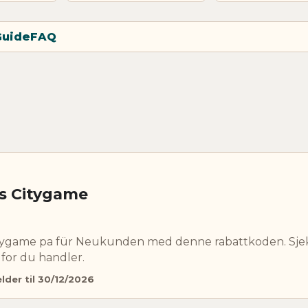
Guide
FAQ
s Citygame
itygame pa für Neukunden med denne rabattkoden. Sjekk
for du handler.
elder til 30/12/2026