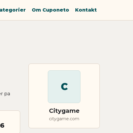
ategorier
Om Cuponeto
Kontakt
C
er pa
Citygame
citygame.com
26