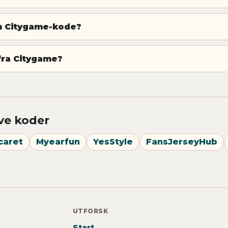
en Citygame-kode?
fra Citygame?
ve koder
caret
Myearfun
YesStyle
FansJerseyHub
UTFORSK
Start