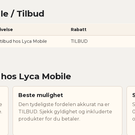
e / Tilbud
ivelse
Rabatt
 tilbud hos Lyca Mobile
TILBUD
r hos Lyca Mobile
Beste mulighet
e
Den tydeligste fordelen akkurat na er
S
.
TILBUD. Sjekk gyldighet og inkluderte
0
produkter for du betaler.
o