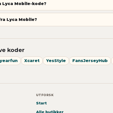
n Lyca Mobile-kode?
fra Lyca Mobile?
ve koder
yearfun
Xcaret
YesStyle
FansJerseyHub
UTFORSK
Start
Alle butikker