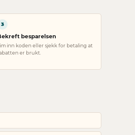
3
Bekreft besparelsen
im inn koden eller sjekk for betaling at
abatten er brukt.