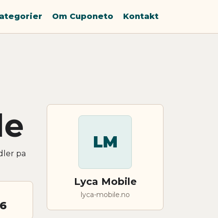
ategorier
Om Cuponeto
Kontakt
le
LM
dler pa
Lyca Mobile
lyca-mobile.no
26