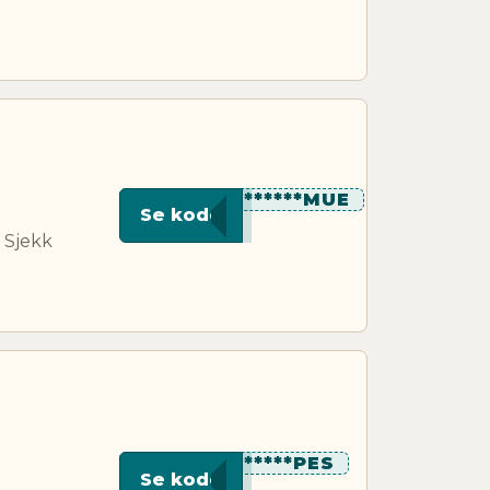
*********MUE
Se kode
 Sjekk
********PES
Se kode