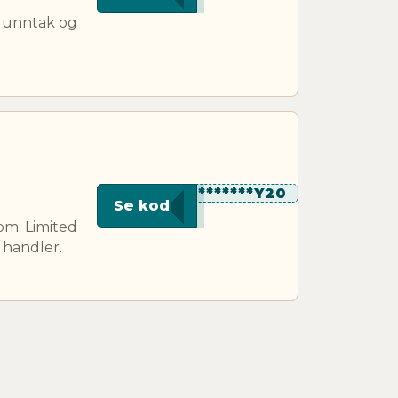
, unntak og
**********Y20
Se kode
om. Limited
 handler.