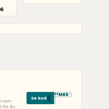
26
*****ME5
Se kode
r.com.
t for du