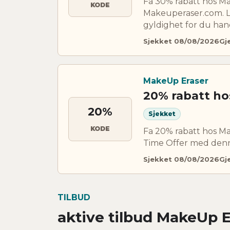
Fa 30% rabatt hos M
KODE
Makeuperaser.com. L
gyldighet for du han
Sjekket 08/08/2026
Gj
MakeUp Eraser
20% rabatt ho
20%
Sjekket
KODE
Fa 20% rabatt hos M
Time Offer med denne
Sjekket 08/08/2026
Gj
TILBUD
aktive tilbud MakeUp E