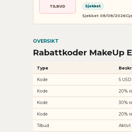
Sjekket
TILBUD
Sjekket 08/08/2026
Gj
OVERSIKT
Rabattkoder MakeUp Er
Type
Beskr
Kode
5 USD
Kode
20% r
Kode
30% r
Kode
20% r
Tilbud
Aktivt