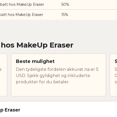
abatt hos MakeUp Eraser
50%
batt hos MakeUp Eraser
15%
r hos MakeUp Eraser
Beste mulighet
e
Den tydeligste fordelen akkurat na er 5
S
USD. Sjekk gyldighet og inkluderte
0
produkter for du betaler.
o
p Eraser