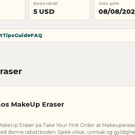
Beste rabatt
Siste sjekk
5 USD
08/08/20
t
Tips
Guide
FAQ
raser
hos MakeUp Eraser
MakeUp Eraser pa Take Your First Order at Makeuperase
ed denne rabattkoden. Sjekk vilkar, unntak og gyldighe