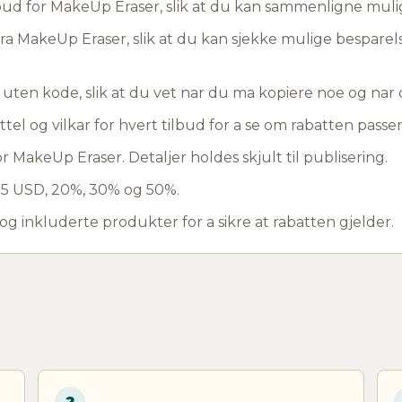
bud for MakeUp Eraser, slik at du kan sammenligne muli
fra MakeUp Eraser, slik at du kan sjekke mulige besparels
d uten kode, slik at du vet nar du ma kopiere noe og na
ttel og vilkar for hvert tilbud for a se om rabatten passer 
r MakeUp Eraser. Detaljer holdes skjult til publisering.
r 5 USD, 20%, 30% og 50%.
 og inkluderte produkter for a sikre at rabatten gjelder.
2