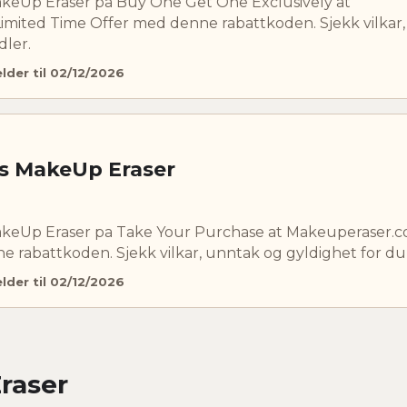
akeUp Eraser pa Buy One Get One Exclusively at
imited Time Offer med denne rabattkoden. Sjekk vilkar
dler.
elder til 02/12/2026
s MakeUp Eraser
akeUp Eraser pa Take Your Purchase at Makeuperaser.c
 rabattkoden. Sjekk vilkar, unntak og gyldighet for du
elder til 02/12/2026
raser