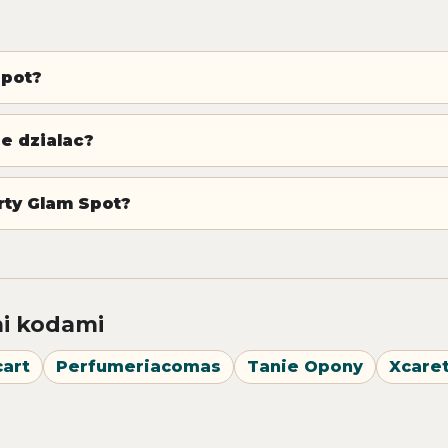
Spot?
e dzialac?
rty Glam Spot?
i kodami
art
Perfumeriacomas
Tanie Opony
Xcare