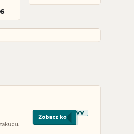
26
*****PVV
Zobacz kod
 zakupu.