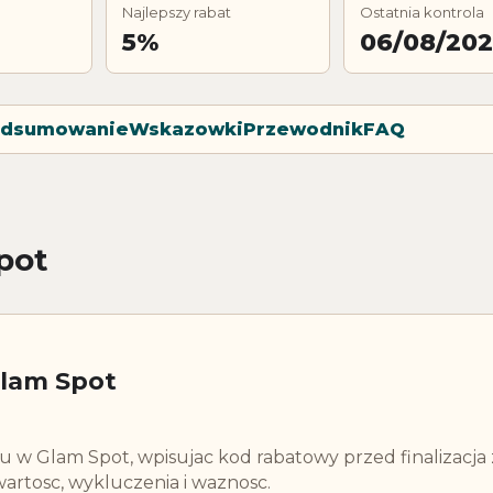
Najlepszy rabat
Ostatnia kontrola
5%
06/08/20
dsumowanie
Wskazowki
Przewodnik
FAQ
pot
Glam Spot
tu w Glam Spot, wpisujac kod rabatowy przed finalizacja
artosc, wykluczenia i waznosc.