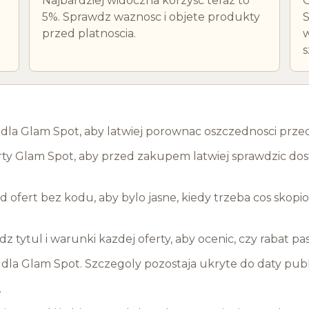
Najbardziej widoczna korzysc teraz to
O
5%. Sprawdz waznosc i objete produkty
S
przed platnoscia.
w
s
ty dla Glam Spot, aby latwiej porownac oszczednosci prz
ty Glam Spot, aby przed zakupem latwiej sprawdzic dost
ofert bez kodu, aby bylo jasne, kiedy trzeba cos skopi
wdz tytul i warunki kazdej oferty, aby ocenic, czy rabat 
la Glam Spot. Szczegoly pozostaja ukryte do daty publi
.