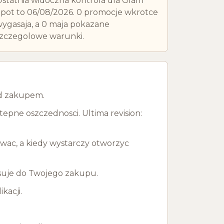
statnia widoczna kontrola dla Glam
pot to 06/08/2026. 0 promocje wkrotce
ygasaja, a 0 maja pokazane
zczegolowe warunki.
ed zakupem.
epne oszczednosci. Ultima revision:
owac, a kiedy wystarczy otworzyc
pasuje do Twojego zakupu.
kacji.