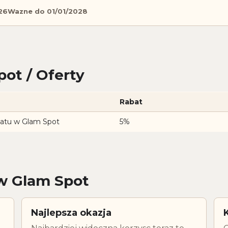
26
Wazne do 01/01/2028
ot / Oferty
Rabat
batu w Glam Spot
5%
ow Glam Spot
Najlepsza okazja