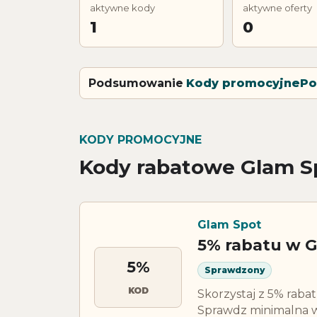
aktywne kody
aktywne oferty
1
0
Podsumowanie
Kody promocyjne
Po
KODY PROMOCYJNE
Kody rabatowe Glam S
Glam Spot
5% rabatu w 
5%
Sprawdzony
KOD
Skorzystaj z 5% raba
Sprawdz minimalna w