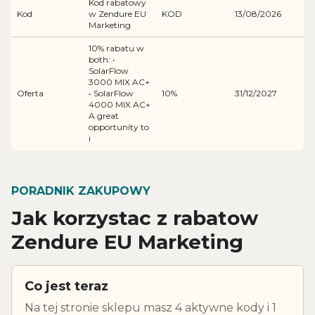
Kod rabatowy
Kod
w Zendure EU
KOD
13/08/2026
Marketing
10% rabatu w
both: •
SolarFlow
3000 MIX AC+
Oferta
• SolarFlow
10%
31/12/2027
4000 MIX AC+
A great
opportunity to
i
PORADNIK ZAKUPOWY
Jak korzystac z rabatow
Zendure EU Marketing
Co jest teraz
Na tej stronie sklepu masz 4 aktywne kody i 1